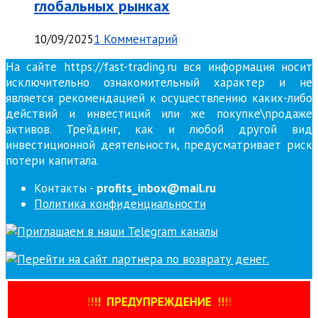
глобальных рынках
10/09/2025
1 Комментарий
На сайте https://fast-trading.ru вся информация носит
исключительно ознакомительный характер и не
является рекомендацией к осуществлению каких-либо
действий и инвестиций или же покупке\продаже
активов. Трейдинг, как и любой другой вид
инвестиционной деятельности, предусматривает риск
потери капитала.
Контакты -
profits_inbox@mail.ru
Политика конфиденциальности
!
!
!
!
ПРЕДУПРЕЖДЕНИЕ
!!
!
!