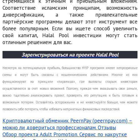
стремящихся к этичным и прибыльным вложениям.
Соответствие исламским принципам, возможность
диверсификации, а также привлекательные
партнёрские программы делают этот инструмент все
более популярным. Если вы ищете способ увеличить
свой капитал, Halal Pool инвестиции могут стать
отличным решением для вас.
Зарегистрироваться на проекте Halal Pool
Несмотря на потенциальную прибыль, большинство HYIP программ имеют непрозрачные
схемы и могут быть связаны с мошенническими действиями. Многие из них
функционируют на принципе «пирамида», где выплаты старым инвесторам
осуществляются за счет новых вложений. Поэтому, прежде чем вкладывать свои деньги,
важно тщательно анализировать проект, проверять его репутацию и быть готовым к
возможным потерям. Оставайтесь осторожными и не инвестируйте больше, чем можете
позволить себе потерять, чтобы избежать неприятных финансовых последствий.
Навигация
Криптовалютный обменник PeernPay (peernpay.com) –
можно ли довериться профессионалам. Отзывы
по
Обзор проекта Adult Promotion. Сервис по накрутке