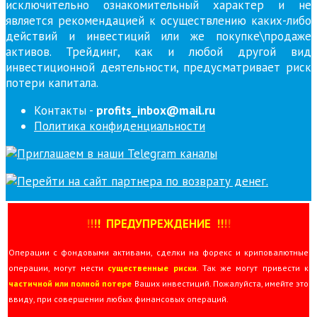
исключительно ознакомительный характер и не
является рекомендацией к осуществлению каких-либо
действий и инвестиций или же покупке\продаже
активов. Трейдинг, как и любой другой вид
инвестиционной деятельности, предусматривает риск
потери капитала.
Контакты -
profits_inbox@mail.ru
Политика конфиденциальности
!
!
!
!
ПРЕДУПРЕЖДЕНИЕ
!!
!
!
Операции с фондовыми активами, сделки на форекс и криповалютные
операции, могут нести
существенные риски
. Так же могут привести к
частичной или полной потере
Ваших инвестиций. Пожалуйста, имейте это
ввиду, при совершении любых финансовых операций.