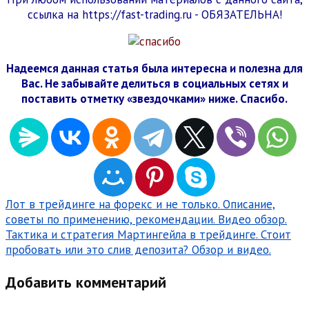
ссылка на https://fast-trading.ru - ОБЯЗАТЕЛЬНА!
Надеемся данная статья была интересна и полезна для
Вас. Не забывайте делиться в социальных сетях и
поставить отметку «звездочками» ниже. Спасибо.
Навигация
Лот в трейдинге на форекс и не только. Описание,
советы по применению, рекомендации. Видео обзор.
по
Тактика и стратегия Мартингейла в трейдинге. Стоит
записям
пробовать или это слив депозита? Обзор и видео.
Добавить комментарий